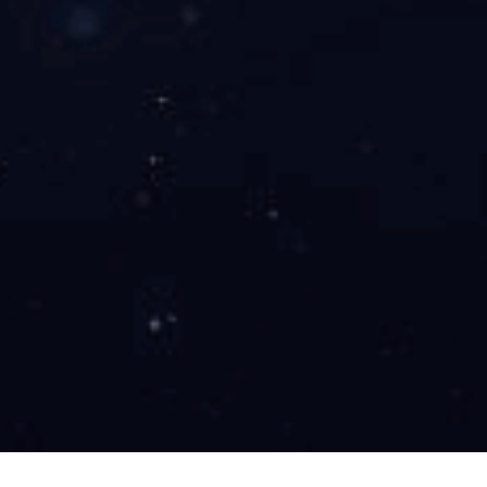
ISO认证
ISO认证