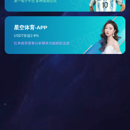
COMPANY
HONOR