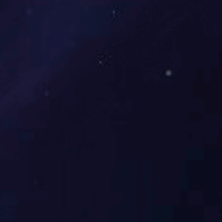
ISO认证
ISO认证