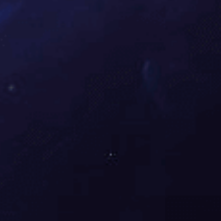
到的项目信息，是给学校机房工程设计的机房供配电系统方案。
，基于预算成本考虑，本期项目只做市电配电动力柜及配套供电
负荷。强弱电分离走线。市电主干配有电路电量检测仪，每个机
到的项目信息，是给学校机房工程设计的机房供配电系统方案。
，基于预算成本考虑，本期项目只做市电配电动力柜及配套供电
负荷。强弱电分离走线。市电主干配有电路电量检测仪，每个机