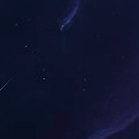
020-87566596