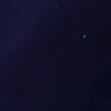
，其中的供配电系统的可靠性是极高的。本章中提到的项目信息
项目的重点。本项目供电系统计划采用UPS和市电双路供电设计
空间。配电线缆、配电柜及相应的电路，以满足用电峰值为其设计